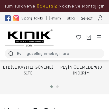
Tüm Türkiye'ye
Nakliye ve Montaj için
ÜCRETSİZ
Tıklayınız
Select Langua
Sipariş Takibi
İletişim
Blog
ETBİSE KAYITLI GÜVENLİ
PEŞİN ÖDEMEDE %10
SİTE
İNDİRİM