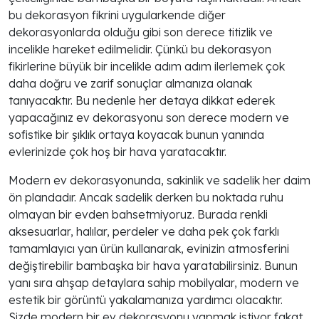
bu dekorasyon fikrini uygularkende diğer
dekorasyonlarda olduğu gibi son derece titizlik ve
incelikle hareket edilmelidir. Çünkü bu dekorasyon
fikirlerine büyük bir incelikle adım adım ilerlemek çok
daha doğru ve zarif sonuçlar almanıza olanak
tanıyacaktır. Bu nedenle her detaya dikkat ederek
yapacağınız ev dekorasyonu son derece modern ve
sofistike bir şıklık ortaya koyacak bunun yanında
evlerinizde çok hoş bir hava yaratacaktır.
Modern ev dekorasyonunda, sakinlik ve sadelik her daim
ön plandadır. Ancak sadelik derken bu noktada ruhu
olmayan bir evden bahsetmiyoruz. Burada renkli
aksesuarlar, halılar, perdeler ve daha pek çok farklı
tamamlayıcı yan ürün kullanarak, evinizin atmosferini
değiştirebilir bambaşka bir hava yaratabilirsiniz. Bunun
yanı sıra ahşap detaylara sahip mobilyalar, modern ve
estetik bir görüntü yakalamanıza yardımcı olacaktır.
Sizde modern bir ev dekorasyonu yapmak istiyor fakat