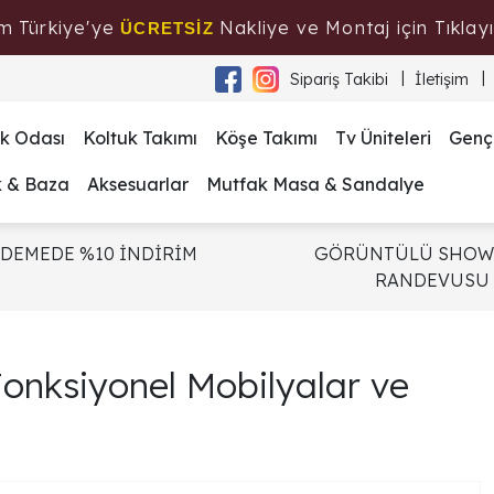
m Türkiye'ye
Nakliye ve Montaj için Tıklayı
ÜCRETSİZ
Sipariş Takibi
İletişim
k Odası
Koltuk Takımı
Köşe Takımı
Tv Üniteleri
Genç
k & Baza
Aksesuarlar
Mutfak Masa & Sandalye
ÖDEMEDE %10 İNDİRİM
GÖRÜNTÜLÜ SHO
RANDEVUSU
Fonksiyonel Mobilyalar ve