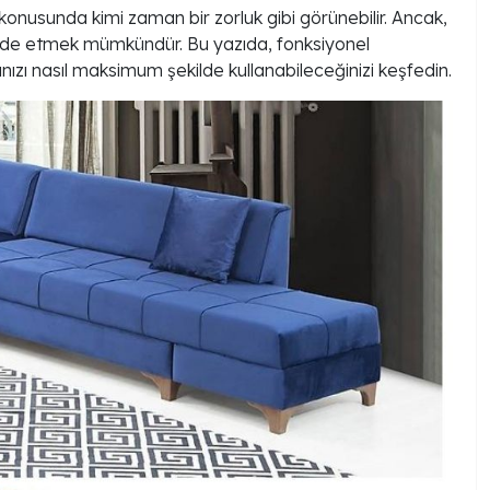
onusunda kimi zaman bir zorluk gibi görünebilir. Ancak,
m elde etmek mümkündür. Bu yazıda, fonksiyonel
nızı nasıl maksimum şekilde kullanabileceğinizi keşfedin.