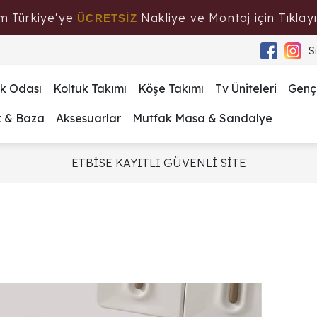
m Türkiye'ye
Nakliye ve Montaj için Tıklayı
ÜCRETSİZ
S
k Odası
Koltuk Takımı
Köşe Takımı
Tv Üniteleri
Genç
k & Baza
Aksesuarlar
Mutfak Masa & Sandalye
ETBİSE KAYITLI GÜVENLİ SİTE