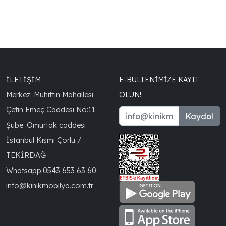
İLETİŞİM
E-BÜLTENIMIZE KAYIT
Merkez: Muhittin Mahallesi
OLUN!
Çetin Emeç Caddesi No:11
Kaydol
Şube: Omurtak caddesi
İstanbul Kısmı Çorlu /
TEKİRDAĞ
Whatsapp:
0543 653 63 60
info@kinikmobilya.com.tr