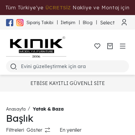
Tüm Türkiye'ye
Nakliye ve Montaj için
ÜCRETSİZ
Tıklayınız
Select Langua
Sipariş Takibi
İletişim
Blog
ETBİSE KAYITLI GÜVENLİ SİTE
Anasayfa
Yatak & Baza
Başlık
Filtreleri
Göster
En yeniler