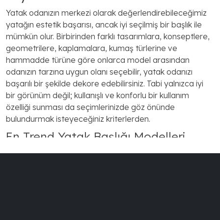
Yatak odanızın merkezi olarak değerlendirebileceğimiz
yatağın estetik başarısı, ancak iyi seçilmiş bir başlık ile
mümkün olur. Birbirinden farklı tasarımlara, konseptlere,
geometrilere, kaplamalara, kumaş türlerine ve
hammadde türüne göre onlarca model arasından
odanızın tarzına uygun olanı seçebilir, yatak odanızı
başarılı bir şekilde dekore edebilirsiniz. Tabi yalnızca iyi
bir görünüm değil; kullanışlı ve konforlu bir kullanım
özelliği sunması da seçimlerinizde göz önünde
bulundurmak isteyeceğiniz kriterlerden.
En Trend Yatak Başlığı Modelleri
Kınık Mobilya olarak farklı dekorasyon tarzlarına uygun,
kalite ve konforun ön planda tutulduğu benzersiz başlık
modelleri sunuyoruz. Yatak odası tasarımına, ölçülerine,
tek kişilik mi çoksa çift kişilik mi yatak kullandığınıza göre
yatak başlığı seçiminizi, uygun başlık ölçülerine göre
yapmalısınız. Deri kumaş kaplamalı, düğmeli, desenli, sırt