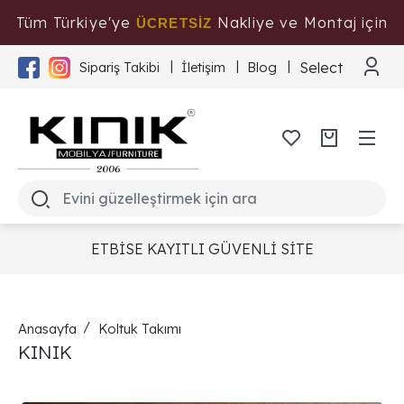
Tüm Türkiye'ye
Nakliye ve Montaj için
ÜCRETSİZ
Tıklayınız
Select Langua
Sipariş Takibi
İletişim
Blog
ETBİSE KAYITLI GÜVENLİ SİTE
Anasayfa
Koltuk Takımı
KINIK