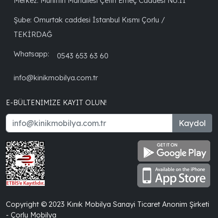
Merkez: Muhittin Mahallesi Çetin Emeç Caddesi No:11
Şube: Omurtak caddesi İstanbul Kısmı Çorlu /
TEKİRDAĞ
Whatsapp:
0543 653 63 60
info@kinikmobilya.com.tr
E-BÜLTENIMIZE KAYIT OLUN!
Kaydol
Copyright © 2023 Kınık Mobilya Sanayi Ticaret Anonim Şirketi
- Çorlu Mobilya