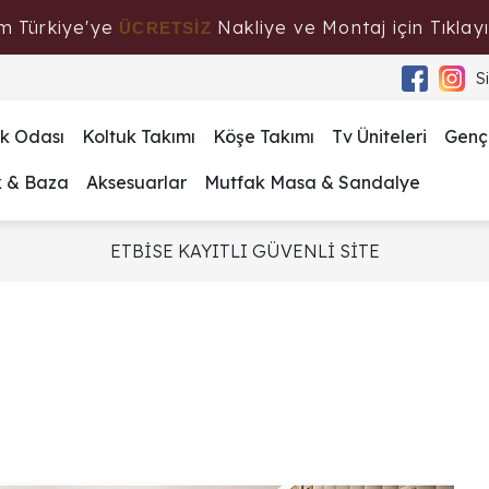
m Türkiye'ye
Nakliye ve Montaj için Tıklayı
ÜCRETSİZ
S
k Odası
Koltuk Takımı
Köşe Takımı
Tv Üniteleri
Genç
k & Baza
Aksesuarlar
Mutfak Masa & Sandalye
ETBİSE KAYITLI GÜVENLİ SİTE