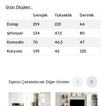
Ürün Ölçüleri ;
Genişlik
Yükseklik
Derinlik
Dolap
259
223
64
Şifonyer
134
47,5
80
Komodin
70
46,5
47
Karyola
195
42
225
İlginizi Çekebilecek Diğer Ürünler