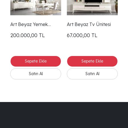
Art Beyaz Yemek
Art Beyaz Tv Ünitesi
Ar
Odası
200.000,00
TL
67.000,00
TL
1