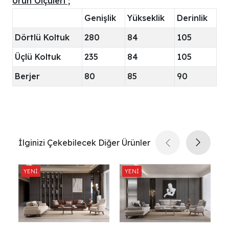
Ürün Ölçüleri ;
Genişlik
Yükseklik
Derinlik
Dörtlü Koltuk
280
84
105
Üçlü Koltuk
235
84
105
Berjer
80
85
90
İlginizi Çekebilecek Diğer Ürünler