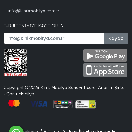
info@kinikmobilya.com.tr
E-BÜLTENIMIZE KAYIT OLUN!
Kaydol
Copyright © 2023 Kınık Mobilya Sanayi Ticaret Anonim Şirketi
- Çorlu Mobilya
®
İle Hazırlanmıştır.
PlatinMarket
E-Ticaret Sistemi