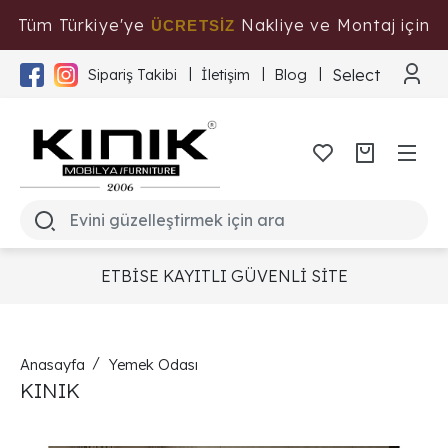
Tüm Türkiye'ye
Nakliye ve Montaj için
ÜCRETSİZ
Tıklayınız
Select Langua
Sipariş Takibi
İletişim
Blog
ETBİSE KAYITLI GÜVENLİ SİTE
Anasayfa
Yemek Odası
KINIK