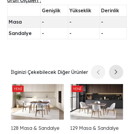
Ürün Ölçüleri ;
Genişlik
Yükseklik
Derinlik
Masa
-
-
-
Sandalye
-
-
-
İlginizi Çekebilecek Diğer Ürünler
128 Masa & Sandalye
129 Masa & Sandalye
1