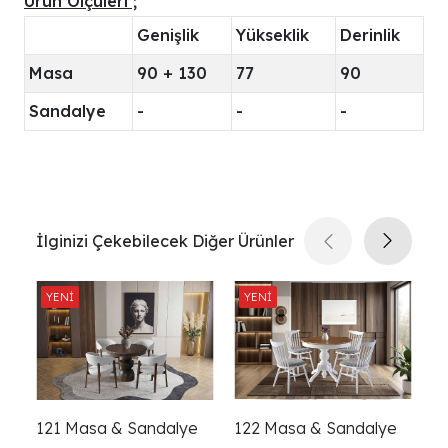
Ürün Ölçüleri ;
Genişlik
Yükseklik
Derinlik
Masa
90 + 130
77
90
Sandalye
-
-
-
İlginizi Çekebilecek Diğer Ürünler
121 Masa & Sandalye
122 Masa & Sandalye
1